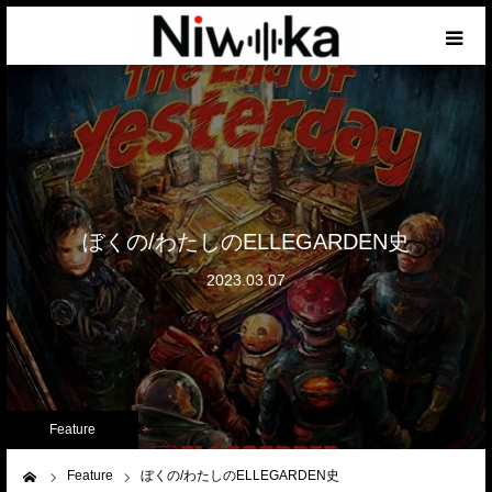
Home
About
Article
ぼくの/わたしのELLEGARDEN史
2023.03.07
Contact(JP)
Français
Feature
Feature
ぼくの/わたしのELLEGARDEN史
ーム